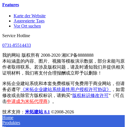
Features
Karte der Website
Aggregierte Tags
Vor Ort suchen
Service Hotline
0731-85514433
我的网站 版权所有 2008-2020 湘ICP备8888888
本站涵盖的内容、图片、视频等模板演示数据，部分未能与原
作者取得联系。若涉及版权问题，请及时通知我们并提供相关
证明材料，我们将支付合理报酬或立即予以删除！
米拓企业建站系统和本套免费模板可免费用于商业网站，但请
务必遵守
《米拓企业建站系统最终用户授权许可协议》
，如需
修改或去除官方版权标识，请购买“
版权标识修改许可
”（可点
击
申请成为米拓代理商
）。
技术支持：
米拓建站 8.1
©2008-2026
Home
Produktes