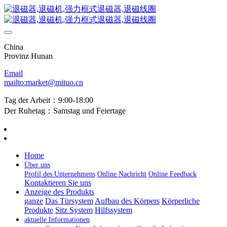
China
Provinz Hunan
Email
mailto:market@mituo.cn
Tag der Arbeit：9:00-18:00
Der Ruhetag：Samstag und Feiertage
Home
Über uns
Profil des Unternehmens
Online Nachricht
Online Feedback
Kontaktieren Sie uns
Anzeige des Produkts
ganze
Das Türsystem
Aufbau des Körpers
Körperliche
Produkte
Sitz System
Hilfssystem
aktuelle Informationen