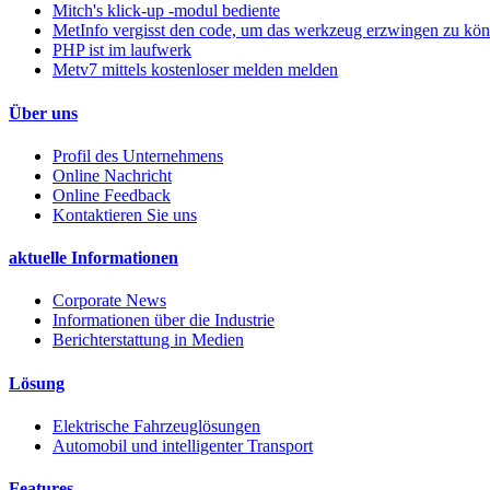
Mitch's klick-up -modul bediente
MetInfo vergisst den code, um das werkzeug erzwingen zu kö
PHP ist im laufwerk
Metv7 mittels kostenloser melden melden
Über uns
Profil des Unternehmens
Online Nachricht
Online Feedback
Kontaktieren Sie uns
aktuelle Informationen
Corporate News
Informationen über die Industrie
Berichterstattung in Medien
Lösung
Elektrische Fahrzeuglösungen
Automobil und intelligenter Transport
Features