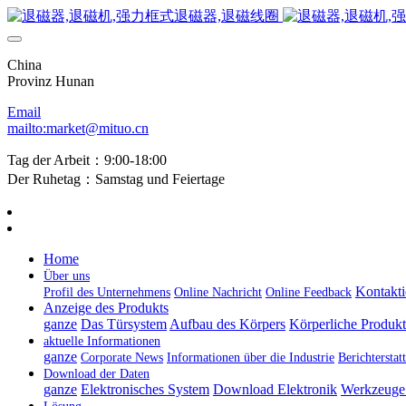
China
Provinz Hunan
Email
mailto:market@mituo.cn
Tag der Arbeit：9:00-18:00
Der Ruhetag：Samstag und Feiertage
Home
Über uns
Kontakti
Profil des Unternehmens
Online Nachricht
Online Feedback
Anzeige des Produkts
ganze
Das Türsystem
Aufbau des Körpers
Körperliche Produk
aktuelle Informationen
ganze
Corporate News
Informationen über die Industrie
Berichtersta
Download der Daten
ganze
Elektronisches System
Download Elektronik
Werkzeuge