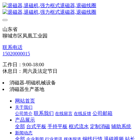
山东省
聊城市区凤凰工业园
联系电话
15020000015
工作日：9:00-18:00
休息日：周六及法定节日
消磁器-明磁机械设备
消磁器生产基地
网站首页
关于我们
联系我们
公司邮箱
公司简介
在线留言
在线反馈
产品展示
全部
台式平板
手持平板
框式流水
定制消磁
辅助系统
新闻动态
全部
铜线行情
退磁视频
站长
企业新闻
行业资讯
媒体报道