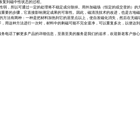
就是指磁体恢复到磁中性状态的过程。
弱，所以可通过一定的处理将不稳定成分除掉。用外加磁场（恒定的或交变的）的
项重要的步骤，它直接影响测定成果的可靠性。因此，磁清洗技术的改进，也是古地磁
方法有两种：一种是把材料加热到它的居里点以上，使自发磁化消失，然后在无磁
零，用这种方法进行一次时，材料中的剩磁可能不完全退净，可以重复多次，以便达到
服务电话了解更多产品的详细信息，至善至美的服务是我们的追求，欢迎新老客户放心