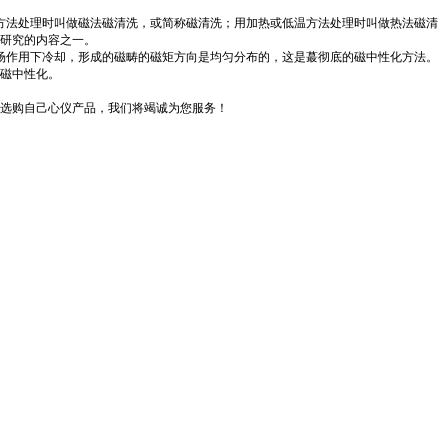
方法处理时叫做磁法磁清洗，或简称磁清洗；用加热或低温方法处理时叫做热法磁清
研究的内容之一。
场作用下冷却，形成的磁畴的磁矩方向是均匀分布的，这是蕞彻底的磁中性化方法。
磁中性化。
选购自己心仪产品，我们将竭诚为您服务！