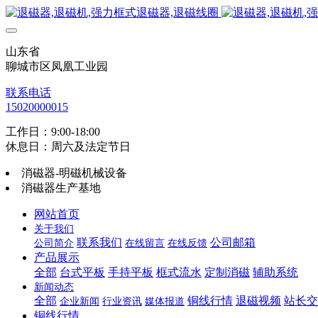
山东省
聊城市区凤凰工业园
联系电话
15020000015
工作日：9:00-18:00
休息日：周六及法定节日
消磁器-明磁机械设备
消磁器生产基地
网站首页
关于我们
联系我们
公司邮箱
公司简介
在线留言
在线反馈
产品展示
全部
台式平板
手持平板
框式流水
定制消磁
辅助系统
新闻动态
全部
铜线行情
退磁视频
站长交
企业新闻
行业资讯
媒体报道
铜线行情