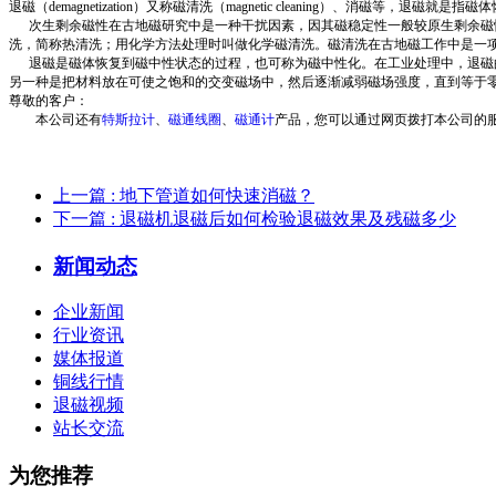
退磁（demagnetization）又称磁清洗（magnetic cleaning）、消磁等，退磁
次生剩余磁性在古地磁研究中是一种干扰因素，因其磁稳定性一般较原生剩余磁性
洗，简称热清洗；用化学方法处理时叫做化学磁清洗。磁清洗在古地磁工作中是一
退磁是磁体恢复到磁中性状态的过程，也可称为磁中性化。在工业处理中，退磁的
另一种是把材料放在可使之饱和的交变磁场中，然后逐渐减弱磁场强度，直到等于
尊敬的客户：
本公司还有
特斯拉计
、
磁通线圈
、
磁通计
产品，您可以通过网页拨打本公司的
上一篇
: 地下管道如何快速消磁？
下一篇
: 退磁机退磁后如何检验退磁效果及残磁多少
新闻动态
企业新闻
行业资讯
媒体报道
铜线行情
退磁视频
站长交流
为您推荐