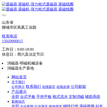
山东省
聊城市区凤凰工业园
联系电话
15020000015
工作日：9:00-18:00
休息日：周六及法定节日
消磁器-明磁机械设备
消磁器生产基地
网站首页
关于我们
联系我们
公司邮箱
公司简介
在线留言
在线反馈
产品展示
全部
台式平板
手持平板
框式流水
定制消磁
辅助系统
新闻动态
全部
铜线行情
退磁视频
站长
企业新闻
行业资讯
媒体报道