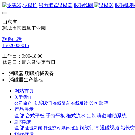
山东省
聊城市区凤凰工业园
联系电话
15020000015
工作日：9:00-18:00
休息日：周六及法定节日
消磁器-明磁机械设备
消磁器生产基地
网站首页
关于我们
联系我们
公司邮箱
公司简介
在线留言
在线反馈
产品展示
全部
台式平板
手持平板
框式流水
定制消磁
辅助系统
新闻动态
全部
铜线行情
退磁视频
站长交
企业新闻
行业资讯
媒体报道
铜线行情