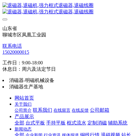
山东省
聊城市区凤凰工业园
联系电话
15020000015
工作日：9:00-18:00
休息日：周六及法定节日
消磁器-明磁机械设备
消磁器生产基地
网站首页
关于我们
联系我们
公司邮箱
公司简介
在线留言
在线反馈
产品展示
全部
台式平板
手持平板
框式流水
定制消磁
辅助系统
新闻动态
全部
铜线行情
退磁视频
站长
企业新闻
行业资讯
媒体报道