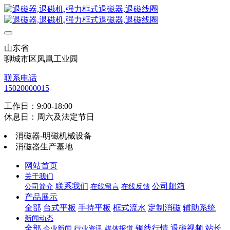
山东省
聊城市区凤凰工业园
联系电话
15020000015
工作日：9:00-18:00
休息日：周六及法定节日
消磁器-明磁机械设备
消磁器生产基地
网站首页
关于我们
联系我们
公司邮箱
公司简介
在线留言
在线反馈
产品展示
全部
台式平板
手持平板
框式流水
定制消磁
辅助系统
新闻动态
全部
铜线行情
退磁视频
站长
企业新闻
行业资讯
媒体报道