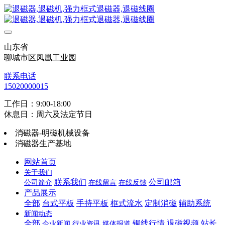
山东省
聊城市区凤凰工业园
联系电话
15020000015
工作日：9:00-18:00
休息日：周六及法定节日
消磁器-明磁机械设备
消磁器生产基地
网站首页
关于我们
联系我们
公司邮箱
公司简介
在线留言
在线反馈
产品展示
全部
台式平板
手持平板
框式流水
定制消磁
辅助系统
新闻动态
全部
铜线行情
退磁视频
站长
企业新闻
行业资讯
媒体报道