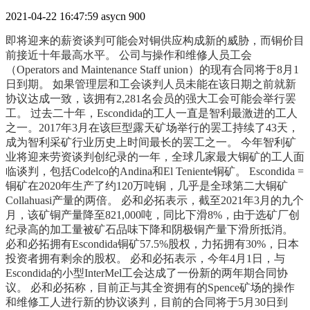
2021-04-22 16:47:59
asycn
900
即将迎来的薪资谈判可能会对铜供应构成新的威胁，而铜价目
前接近十年最高水平。 公司与操作和维修人员工会
（Operators and Maintenance Staff union）的现有合同将于8月1
日到期。 如果管理层和工会谈判人员未能在该日期之前就新
协议达成一致，该拥有2,281名会员的强大工会可能会举行罢
工。 过去二十年，Escondida的工人一直是智利最激进的工人
之一。2017年3月在该巨型露天矿场举行的罢工持续了43天，
成为智利采矿行业历史上时间最长的罢工之一。 今年智利矿
业将迎来劳资谈判创纪录的一年，全球几家最大铜矿的工人面
临谈判，包括Codelco的Andina和El Teniente铜矿。 Escondida =
铜矿在2020年生产了约120万吨铜，几乎是全球第二大铜矿
Collahuasi产量的两倍。 必和必拓表示，截至2021年3月的九个
月，该矿铜产量降至821,000吨，同比下滑8%，由于选矿厂创
纪录高的加工量被矿石品味下降和阴极铜产量下滑所抵消。
必和必拓拥有Escondida铜矿57.5%股权，力拓拥有30%，日本
投资者拥有剩余的股权。 必和必拓表示，今年4月1日，与
Escondida的小型InterMel工会达成了一份新的两年期合同协
议。 必和必拓称，目前正与其全资拥有的Spence矿场的操作
和维修工人进行新的协议谈判，目前的合同将于5月30日到