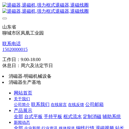
山东省
聊城市区凤凰工业园
联系电话
15020000015
工作日：9:00-18:00
休息日：周六及法定节日
消磁器-明磁机械设备
消磁器生产基地
网站首页
关于我们
联系我们
公司邮箱
公司简介
在线留言
在线反馈
产品展示
全部
台式平板
手持平板
框式流水
定制消磁
辅助系统
新闻动态
全部
铜线行情
退磁视频
站长
企业新闻
行业资讯
媒体报道