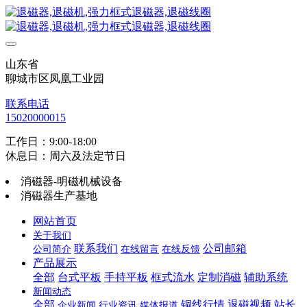
山东省
聊城市区凤凰工业园
联系电话
15020000015
工作日：9:00-18:00
休息日：周六及法定节日
消磁器-明磁机械设备
消磁器生产基地
网站首页
关于我们
联系我们
公司邮箱
公司简介
在线留言
在线反馈
产品展示
全部
台式平板
手持平板
框式流水
定制消磁
辅助系统
新闻动态
全部
铜线行情
退磁视频
站长
企业新闻
行业资讯
媒体报道