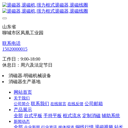
山东省
聊城市区凤凰工业园
联系电话
15020000015
工作日：9:00-18:00
休息日：周六及法定节日
消磁器-明磁机械设备
消磁器生产基地
网站首页
关于我们
联系我们
公司邮箱
公司简介
在线留言
在线反馈
产品展示
全部
台式平板
手持平板
框式流水
定制消磁
辅助系统
新闻动态
全部
铜线行情
退磁视频
站长
企业新闻
行业资讯
媒体报道