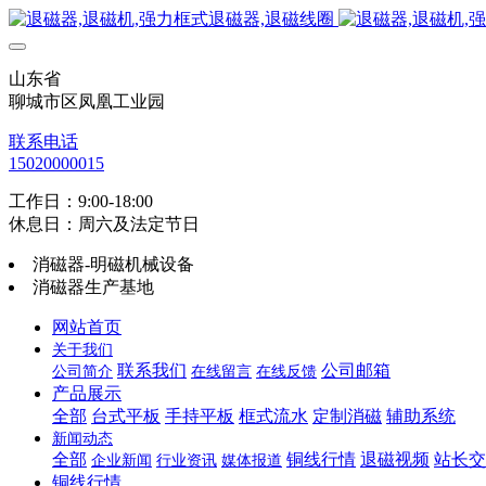
山东省
聊城市区凤凰工业园
联系电话
15020000015
工作日：9:00-18:00
休息日：周六及法定节日
消磁器-明磁机械设备
消磁器生产基地
网站首页
关于我们
联系我们
公司邮箱
公司简介
在线留言
在线反馈
产品展示
全部
台式平板
手持平板
框式流水
定制消磁
辅助系统
新闻动态
全部
铜线行情
退磁视频
站长交
企业新闻
行业资讯
媒体报道
铜线行情