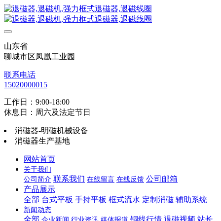
山东省
聊城市区凤凰工业园
联系电话
15020000015
工作日：9:00-18:00
休息日：周六及法定节日
消磁器-明磁机械设备
消磁器生产基地
网站首页
关于我们
联系我们
公司邮箱
公司简介
在线留言
在线反馈
产品展示
全部
台式平板
手持平板
框式流水
定制消磁
辅助系统
新闻动态
全部
铜线行情
退磁视频
站长
企业新闻
行业资讯
媒体报道