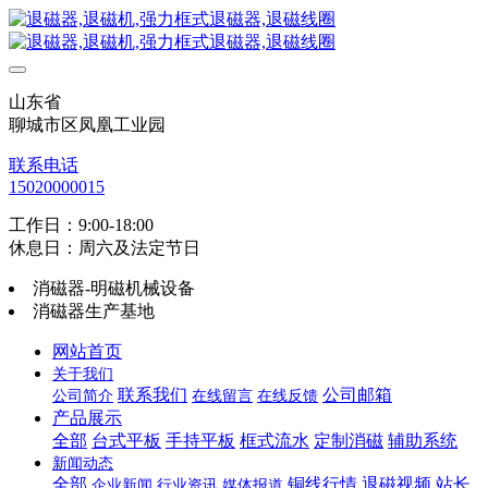
山东省
聊城市区凤凰工业园
联系电话
15020000015
工作日：9:00-18:00
休息日：周六及法定节日
消磁器-明磁机械设备
消磁器生产基地
网站首页
关于我们
联系我们
公司邮箱
公司简介
在线留言
在线反馈
产品展示
全部
台式平板
手持平板
框式流水
定制消磁
辅助系统
新闻动态
全部
铜线行情
退磁视频
站长
企业新闻
行业资讯
媒体报道