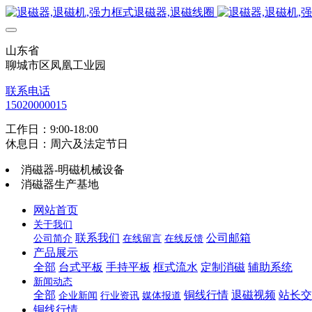
山东省
聊城市区凤凰工业园
联系电话
15020000015
工作日：9:00-18:00
休息日：周六及法定节日
消磁器-明磁机械设备
消磁器生产基地
网站首页
关于我们
联系我们
公司邮箱
公司简介
在线留言
在线反馈
产品展示
全部
台式平板
手持平板
框式流水
定制消磁
辅助系统
新闻动态
全部
铜线行情
退磁视频
站长交
企业新闻
行业资讯
媒体报道
铜线行情